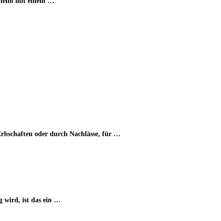
enheim mit einem …
rbschaften oder durch Nachlässe, für …
 wird, ist das ein …