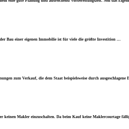
llem eine gute Planung und ausreichend Vorbereitungszeit. Soll das Eig
r Bau einer eigenen Immobilie ist für viele die größte Investition …
gen zum Verkauf, die dem Staat beispielsweise durch ausgeschlagene E
r keinen Makler einzuschalten. Da beim Kauf keine Maklercourtage fällig